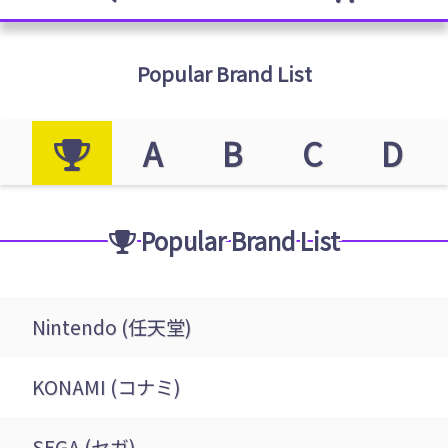
Popular Brand List
A
B
C
D
Popular Brand List
Nintendo (任天堂)
KONAMI (コナミ)
SEGA (セガ)